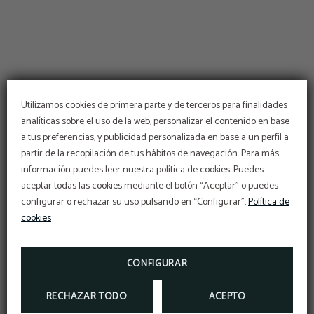
Utilizamos cookies de primera parte y de terceros para finalidades
analíticas sobre el uso de la web, personalizar el contenido en base
a tus preferencias, y publicidad personalizada en base a un perfil a
partir de la recopilación de tus hábitos de navegación. Para más
información puedes leer nuestra política de cookies. Puedes
Refréscate en nuestra
aceptar todas las cookies mediante el botón “Aceptar” o puedes
piscina
configurar o rechazar su uso pulsando en “Configurar”.
Política de
Piscina de temporada abierta hasta el 13 de
cookies
septiembre
(fechas sujetas a condiciones meteorológicas)
CONFIGURAR
RECHAZAR TODO
ACEPTO