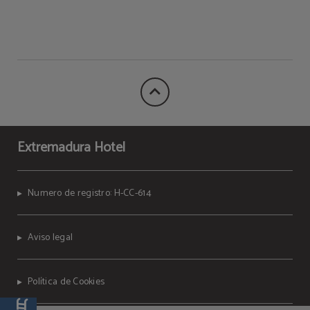
Aire acondicionado o
calefacción según
Ropa de cama y toallas
temporada
Extremadura Hotel
Limpieza de habitaciones
Numero de registro: H-CC-614
Aviso legal
Política de Cookies