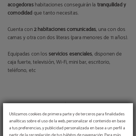
acogedoras
habitaciones conseguirán la
tranquilidad y
comodidad
que tanto necesitas.
Cuenta con
2 habitaciones comunicadas
, una con dos
camas y otra con dos literas (para menores de 11 años).
Equipadas con los
servicios esenciales
, disponen de
caja fuerte, televisión, Wi-Fi, mini bar, escritorio,
teléfono, etc
HABITACIÓN FAMILIAR
Utilizamos cookies de primera parte y de terceros para finalidades
analíticas sobre el uso de la web, personalizar el contenido en base
a tus preferencias, y publicidad personalizada en base a un perfil a
partir de la recopilación de tus hábitos de navegación. Para más